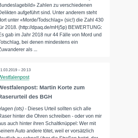
Bundeslagebild» Zahlen zu verschiedenen
Delikten aufgeführt sind. Unter anderem steht
dort unter «Morde/Todschlag» (sic!) die Zahl 430
für 2018. (http://dpaq.de/mHj5p) BEWERTUNG:
Es gab im Jahr 2018 nur 44 Fälle von Mord und
Totschlag, bei denen mindestens ein
Zuwanderer als ...
01.03.2019 – 20:13
Westfalenpost
Westfalenpost: Martin Korte zum
Raserurteil des BGH
Hagen (ots)
- Dieses Urteil sollten sich alle
Raser hinter die Ohren schreiben - oder von mir
aus auch hinter ihren Schaltknüppel: Wer mit
seinem Auto andere tötet, weil er vorsätzlich