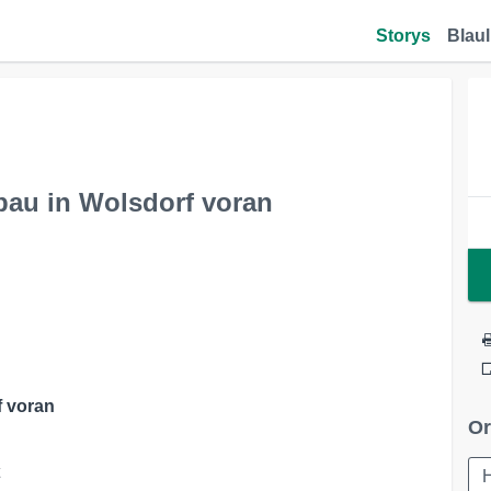
Storys
Blaul
bau in Wolsdorf voran
f voran
Or