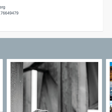
rg

176649479
