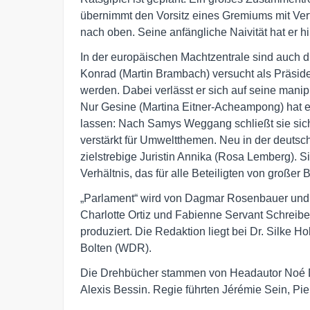
übernimmt den Vorsitz eines Gremiums mit Vertr
nach oben. Seine anfängliche Naivität hat er hi
In der europäischen Machtzentrale sind auch d
Konrad (Martin Brambach) versucht als Präsi
werden. Dabei verlässt er sich auf seine manip
Nur Gesine (Martina Eitner-Acheampong) hat es
lassen: Nach Samys Weggang schließt sie sich 
verstärkt für Umweltthemen. Neu in der deutsch
zielstrebige Juristin Annika (Rosa Lemberg). S
Verhältnis, das für alle Beteiligten von großer 
„Parlament“ wird von Dagmar Rosenbauer und 
Charlotte Ortiz und Fabienne Servant Schrei
produziert. Die Redaktion liegt bei Dr. Silke 
Bolten (WDR).
Die Drehbücher stammen von Headautor Noé D
Alexis Bessin. Regie führten Jérémie Sein, Pie