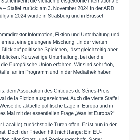
affelnkehrt die vielfach preisgekrönte internationale
ale – Staffel zurück: am 3. November 2024 in der ARD
hjahr 2024 wurde in Straßburg und in Brüssel
ammdirektor Information, Fiktion und Unterhaltung und
 erneut eine gelungene Mischung: „In der vierten
 Blick auf politische Spielchen, lässt gleichzeitig aber
blicken. Kurzweilige Unterhaltung, bei der die
ie Europäische Union erfahren. Wir sind sehr froh,
 Staffel an im Programm und in der Mediathek haben
s, dem Association des Critiques de Séries-Preis,
 de la Fiction ausgezeichnet. Auch die vierte Staffel
Weise die aktuelle politische Lage in Europa und in
tes Mal mit der essentiellen Frage „Was ist Europa?“.
acaille) zunächst alle Türen offen. Er ist nun in der
t. Doch der Frieden hält nicht lange: Ein EU-
effen aller Staats- und Regierungschefs. Samy