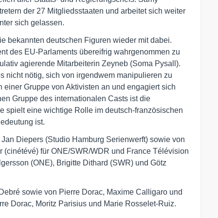
etern der 27 Mitgliedsstaaten und arbeitet sich weiter
nter sich gelassen.
ie bekannten deutschen Figuren wieder mit dabei.
dent des EU-Parlaments übereifrig wahrgenommen zu
ulativ agierende Mitarbeiterin Zeyneb (Soma Pysall).
 nicht nötig, sich von irgendwem manipulieren zu
einer Gruppe von Aktivisten an und engagiert sich
en Gruppe des internationalen Casts ist die
ie spielt eine wichtige Rolle im deutsch-französischen
Bedeutung ist.
Jan Diepers (Studio Hamburg Serienwerft) sowie von
ber (cinétévé) für ONE/SWR/WDR und France Télévision
Holgersson (ONE), Brigitte Dithard (SWR) und Götz
ebré sowie von Pierre Dorac, Maxime Calligaro und
rre Dorac, Moritz Parisius und Marie Rosselet-Ruiz.