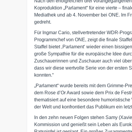
Nach den erfolgreichen drei vorangegangenen St
Koproduktion „Parlament“ für eine vierte – fin
Mediathek und ab 4. November bei ONE. Im Frü
gedreht.
Für Ingmar Cario, stellvertretender WDR-Progr
Programmchef von ONE, zeigt die finale Staffel
Staffel bietet ‚Parlament‘ wieder einen bissigen
große Sympathie für die europäische Idee durch
Zuschauerinnen und Zuschauer auch viel über d
dass wir diese wertvolle Serie von der ersten
konnten.“
„Parlament“ wurde bereits mit dem Grimme-Prei
dem Rose d’Or Award sowie dem Prix de Festival
thematisiert auf eine besondere humoristische 
der Welt und konfrontiert das Publikum ein letz
In den zehn neuen Folgen stehen Samy (Xavier L
Kommission und genießt sein Leben als Eurokra
Ratsgipfel ist geplant. Ein großes Zusammentr