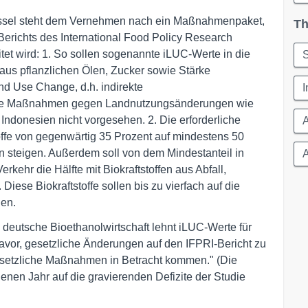
Brüssel steht dem Vernehmen nach ein Maßnahmenpaket,
Th
erichts des International Food Policy Research
tet wird: 1. So sollen sogenannte iLUC-Werte in die
S
 aus pflanzlichen Ölen, Zucker sowie Stärke
nd Use Change, d.h. indirekte
I
kte Maßnahmen gegen Landnutzungsänderungen wie
ndonesien nicht vorgesehen. 2. Die erforderliche
A
toffe von gegenwärtig 35 Prozent auf mindestens 50
 steigen. Außerdem soll von dem Mindestanteil in
kehr die Hälfte mit Biokraftstoffen aus Abfall,
 Diese Biokraftstoffe sollen bis zu vierfach auf die
den.
 deutsche Bioethanolwirtschaft lehnt iLUC-Werte für
 davor, gesetzliche Änderungen auf den IFPRI-Bericht zu
gesetzliche Maßnahmen in Betracht kommen." (Die
enen Jahr auf die gravierenden Defizite der Studie