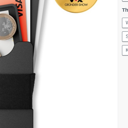
Th
W
S