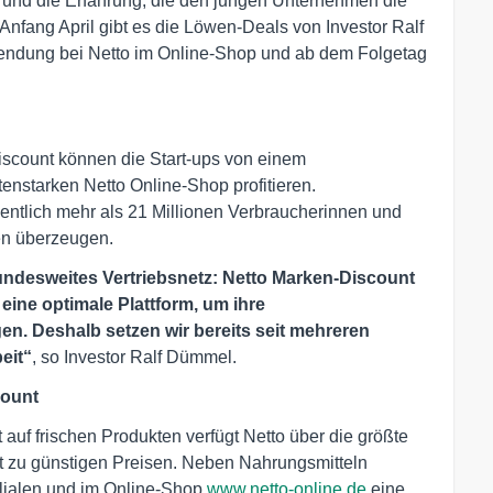
fe und die Erfahrung, die den jungen Unternehmen die
Anfang April gibt es die Löwen-Deals von Investor Ralf
endung bei Netto im Online-Shop und ab dem Folgetag
scount können die Start-ups von einem
enstarken Netto Online-Shop profitieren.
ntlich mehr als 21 Millionen Verbraucherinnen und
en überzeugen.
ndesweites Vertriebsnetz: Netto Marken-Discount
ine optimale Plattform, um ihre
en. Deshalb setzen wir bereits seit mehreren
eit“
, so Investor Ralf Dümmel.
count
auf frischen Produkten verfügt Netto über die größte
t zu günstigen Preisen. Neben Nahrungsmitteln
lialen und im Online-Shop
www.netto-online.de
eine