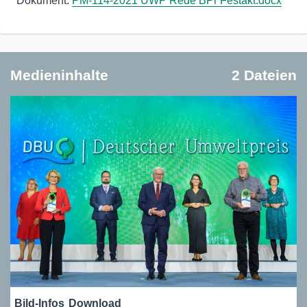
Dokument:
PM-114-2021 UWP Rede BPr Festakt.docx
Medieninhalte
2 Dateien
Bild-Infos
Download