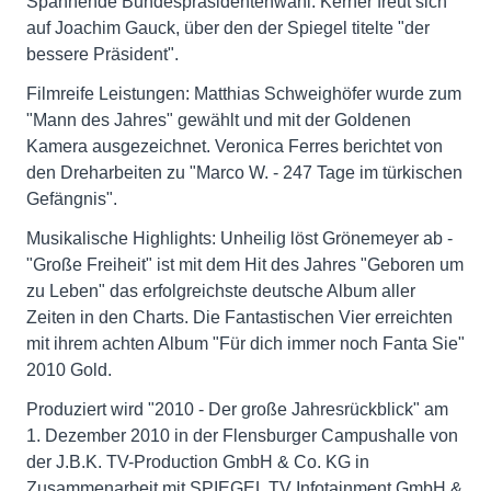
Spannende Bundespräsidentenwahl: Kerner freut sich
auf Joachim Gauck, über den der Spiegel titelte "der
bessere Präsident".
Filmreife Leistungen: Matthias Schweighöfer wurde zum
"Mann des Jahres" gewählt und mit der Goldenen
Kamera ausgezeichnet. Veronica Ferres berichtet von
den Dreharbeiten zu "Marco W. - 247 Tage im türkischen
Gefängnis".
Musikalische Highlights: Unheilig löst Grönemeyer ab -
"Große Freiheit" ist mit dem Hit des Jahres "Geboren um
zu Leben" das erfolgreichste deutsche Album aller
Zeiten in den Charts. Die Fantastischen Vier erreichten
mit ihrem achten Album "Für dich immer noch Fanta Sie"
2010 Gold.
Produziert wird "2010 - Der große Jahresrückblick" am
1. Dezember 2010 in der Flensburger Campushalle von
der J.B.K. TV-Production GmbH & Co. KG in
Zusammenarbeit mit SPIEGEL TV Infotainment GmbH &