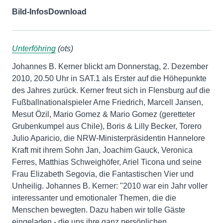
Bild-Infos
Download
Unterföhring
(ots)
Johannes B. Kerner blickt am Donnerstag, 2. Dezember
2010, 20.50 Uhr in SAT.1 als Erster auf die Höhepunkte
des Jahres zurück. Kerner freut sich in Flensburg auf die
Fußballnationalspieler Arne Friedrich, Marcell Jansen,
Mesut Özil, Mario Gomez & Mario Gomez (geretteter
Grubenkumpel aus Chile), Boris & Lilly Becker, Torero
Julio Aparicio, die NRW-Ministerpräsidentin Hannelore
Kraft mit ihrem Sohn Jan, Joachim Gauck, Veronica
Ferres, Matthias Schweighöfer, Ariel Ticona und seine
Frau Elizabeth Segovia, die Fantastischen Vier und
Unheilig. Johannes B. Kerner: "2010 war ein Jahr voller
interessanter und emotionaler Themen, die die
Menschen bewegten. Dazu haben wir tolle Gäste
eingeladen - die uns ihre ganz persönlichen