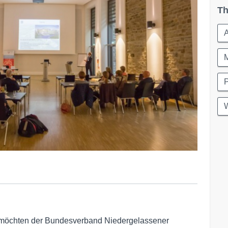
Th
A
W
" möchten der Bundesverband Niedergelassener