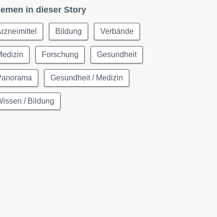
emen in dieser Story
rzneimittel
Bildung
Verbände
Medizin
Forschung
Gesundheit
Panorama
Gesundheit / Medizin
issen / Bildung