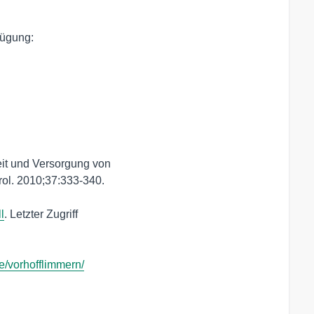
it und Versorgung von 

ol. 2010;37:333-340. 

l
. Letzter Zugriff 

e/vorhofflimmern/