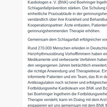
Kardiologen e. V. (BNK) und Boehringer Ingelh
Schlaganfallprävention stärken. Die Schulung 
einheitliche Praxisabläufe in der gerinnungs
verständlich über ihre Krankheit und Behandl
Kooperationspartner: Ärzte entlasten, Patient
gerinnungshemmenden Therapie erhöhen.
Gemeinsam dem Schlaganfall erfolgreicher v
Rund 270.000 Menschen erleiden in Deutschland
Herzrhythmusstörung Vorhofflimmern haben ein 
Medikamente und verbesserte Verfahren haben 
den vergangenen Jahren beträchtlich erweitert
die richtige Anwendung und Therapietreue. Ein
informierte Patienten und ein Team, das fit in 
Antikoagulation noch sicherer und erfolgreicher
Fortbildungsreihe Kardioteam von BNK und Boe
bei Boehringer Ingelheim die Fortbildungsreihe 
Therapie versteht, kann im Dialog mit dem Arz
engagieren wir uns gemeinsam mit dem BNK f