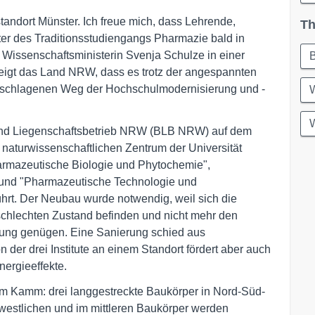
standort Münster. Ich freue mich, dass Lehrende,
Th
ter des Traditionsstudiengangs Pharmazie bald in
Wissenschaftsministerin Svenja Schulze in einer
 zeigt das Land NRW, dass es trotz der angespannten
ngeschlagenen Weg der Hochschulmodernisierung und -
W
W
- und Liegenschaftsbetrieb NRW (BLB NRW) auf dem
 naturwissenschaftlichen Zentrum der Universität
harmazeutische Biologie und Phytochemie",
und "Pharmazeutische Technologie und
rt. Der Neubau wurde notwendig, weil sich die
 schlechten Zustand befinden und nicht mehr den
ung genügen. Eine Sanierung schied aus
 der drei Institute an einem Standort fördert aber auch
ergieeffekte.
em Kamm: drei langgestreckte Baukörper in Nord-Süd-
westlichen und im mittleren Baukörper werden