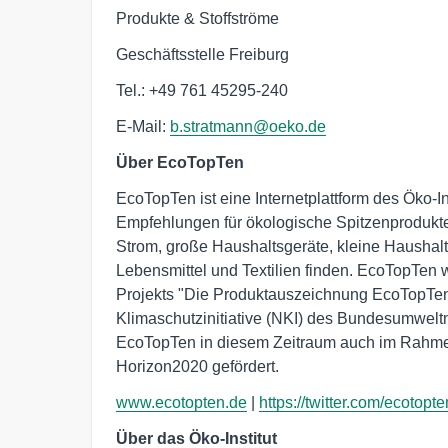
Produkte & Stoffströme
Geschäftsstelle Freiburg
Tel.: +49 761 45295-240
E-Mail:
b.stratmann@oeko.de
Über EcoTopTen
EcoTopTen ist eine Internetplattform des Öko-In
Empfehlungen für ökologische Spitzenprodukt
Strom, große Haushaltsgeräte, kleine Haushalt
Lebensmittel und Textilien finden. EcoTopTen 
Projekts "Die Produktauszeichnung EcoTopTe
Klimaschutzinitiative (NKI) des Bundesumweltm
EcoTopTen in diesem Zeitraum auch im Rahme
Horizon2020 gefördert.
www.ecotopten.de
|
https://twitter.com/ecotopte
Über das Öko-Institut