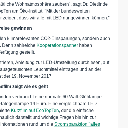
tliche Wohnatmosphäre zaubern", sagt Dr. Dietlinde
opTen am Öko-Institut. "Mit der bundesweiten
r zeigen, dass wir alle mit LED nur gewinnen können."
reise gewinnen
 den klimarelevanten CO2-Einsparungen, sondern auch
". Denn zahlreiche
Kooperationspartner
haben
erfügung gestellt.
trieren, Anleitung zur LED-Umstellung durchlesen, auf
 ausgetauschten Leuchtmittel eintragen und an der
st der 19. November 2017.
film zeigt wie es geht
tunden verbraucht eine normale 60-Watt-Glühlampe
t-Halogenlampe 14 Euro. Eine vergleichbare LED
mierte
Kurzfilm auf EcoTopTen
, der die einfache
ulich darstellt und wichtige Fragen bis hin zur
 Informationen rund um die
Stromsparaktion "alles