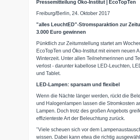
Pressemitteilung Öko-Institut | EcoTopTen
Freiburg/Berlin, 24. Oktober 2017
"alles LeuchtED"-Stromsparaktion zur Zeit
3.000 Euro gewinnen
Pünktlich zur Zeitumstellung startet am Woc
EcoTopTen und Öko-Institut mit einem neuen An
Winterzeit. Unter allen Teilnehmerinnen und 
verlost - darunter kabellose LED-Leuchten, LE
und Tablet.
LED-Lampen: sparsam und flexibel
Wenn die Nächte länger werden, rückt die Bele
und Halogenlampen lassen die Stromkosten an
Lampen. Doch trotz des großen Angebots greife
effizienteste Art der Beleuchtung zurück.
"Viele scheuen sich vor dem Lampenaustausch
wissen. Dabei kann etwa die richtig ausgewählt