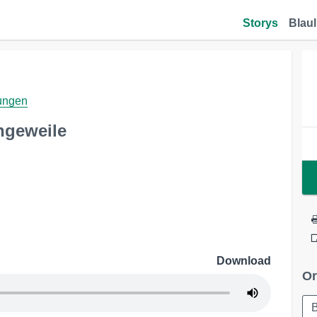
Storys
Blaul
dungen
ngeweile
Download
Or