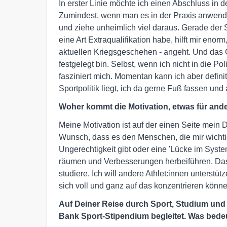
In erster Linie möchte ich einen Abschluss in 
Zumindest, wenn man es in der Praxis anwende
und ziehe unheimlich viel daraus. Gerade der 
eine Art Extraqualifikation habe, hilft mir enorm
aktuellen Kriegsgeschehen - angeht. Und das Gu
festgelegt bin. Selbst, wenn ich nicht in die Po
fasziniert mich. Momentan kann ich aber definit
Sportpolitik liegt, ich da gerne Fuß fassen und
Woher kommt die Motivation, etwas für and
Meine Motivation ist auf der einen Seite mein D
Wunsch, dass es den Menschen, die mir wichtig
Ungerechtigkeit gibt oder eine 'Lücke im Syst
räumen und Verbesserungen herbeiführen. Das 
studiere. Ich will andere Athlet:innen unterst
sich voll und ganz auf das konzentrieren können
Auf Deiner Reise durch Sport, Studium und 
Bank Sport-Stipendium begleitet. Was bedeu