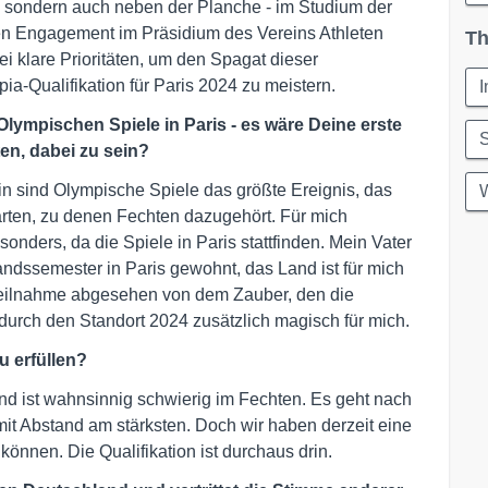
f, sondern auch neben der Planche - im Studium der
en Engagement im Präsidium des Vereins Athleten
Th
ei klare Prioritäten, um den Spagat dieser
a-Qualifikation für Paris 2024 zu meistern.
I
e Olympischen Spiele in Paris - es wäre Deine erste
en, dabei zu sein?
rin sind Olympische Spiele das größte Ereignis, das
rten, zu denen Fechten dazugehört. Für mich
onders, da die Spiele in Paris stattfinden. Mein Vater
landssemester in Paris gewohnt, das Land ist für mich
Teilnahme abgesehen von dem Zauber, den die
durch den Standort 2024 zusätzlich magisch für mich.
u erfüllen?
und ist wahnsinnig schwierig im Fechten. Es geht nach
mit Abstand am stärksten. Doch wir haben derzeit eine
können. Die Qualifikation ist durchaus drin.