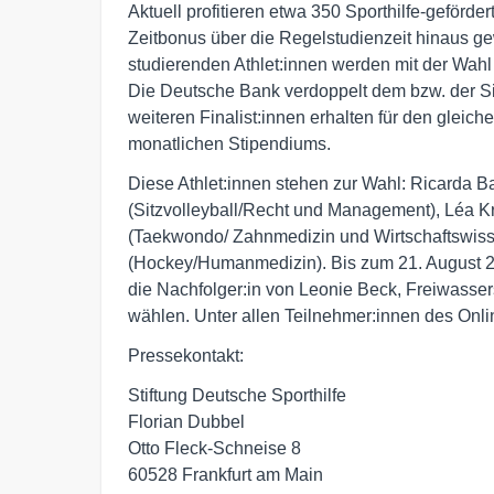
Aktuell profitieren etwa 350 Sporthilfe-geförd
Zeitbonus über die Regelstudienzeit hinaus g
studierenden Athlet:innen werden mit der Wahl 
Die Deutsche Bank verdoppelt dem bzw. der Sie
weiteren Finalist:innen erhalten für den gleic
monatlichen Stipendiums.
Diese Athlet:innen stehen zur Wahl: Ricarda B
(Sitzvolleyball/Recht und Management), Léa K
(Taekwondo/ Zahnmedizin und Wirtschaftswiss
(Hockey/Humanmedizin). Bis zum 21. August 2
die Nachfolger:in von Leonie Beck, Freiwass
wählen. Unter allen Teilnehmer:innen des Onlin
Pressekontakt:
Stiftung Deutsche Sporthilfe
Florian Dubbel
Otto Fleck-Schneise 8
60528 Frankfurt am Main