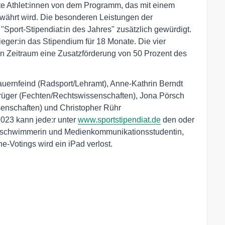
erte Athlet:innen von dem Programm, das mit einem
ewährt wird. Die besonderen Leistungen der
"Sport-Stipendiat:in des Jahres" zusätzlich gewürdigt.
ger:in das Stipendium für 18 Monate. Die vier
hen Zeitraum eine Zusatzförderung von 50 Prozent des
auernfeind (Radsport/Lehramt), Anne-Kathrin Berndt
rüger (Fechten/Rechtswissenschaften), Jona Pörsch
enschaften) und Christopher Rühr
023 kann jede:r unter
www.sportstipendiat.de
den oder
erschwimmerin und Medienkommunikationsstudentin,
e-Votings wird ein iPad verlost.