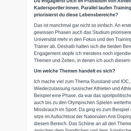
Du engagierst Dich im Präsidium von Athlet
Kadersportler:innen. Parallel laufen Trainin
priorisierst du diese Lebensbereiche?
Das ist manchmal gar nicht so einfach. An erster
gewissen Phasen auch das Studium priorisier
Universität mehr in den Fokus und den Traini
Trainer ab. Deshalb halten sich die beiden Ber
Engagement stopfe ich meistens noch irgendw
Themen und Zeiten, in denen ich auch diesem T
Um welche Themen handelt es sich?
Ich mache viel zum Thema Russland und IOC, da
Wiederzulassung russischer Athleten und Athl
Beispiel eine Phase, da war das sportpolitisc
auch bis zu den Olympischen Spielen weiterhin
Missbrauch im Sport. Da ging es zum Beispiel 
sitze im Aufsichtsrat der Nationalen Anti Dopi
diesem Bereich. Das Schöne an all den Themen
zwischen dem Sportlichen und dem Juristischen