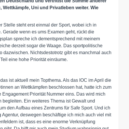
en Deutschland und vertrittst die Stimme anderer
g, Wettkämpfe, Uni und Privatleben weiter. Wie
 Stelle steht erst einmal der Sport, wobei ich in
e. Gerade wenn es ums Examen geht, rückt die
ngsplan spreche ich dementsprechend mit meinem
eiche derzeit sogar die Waage. Das sportpolitische
o dazwischen. Nichtsdestotrotz gibt es manchmal auch
eil eine hohe Priorität einräume.
s ist aktuell mein Topthema. Als das IOC im April die
etinnen an Wettkämpfen beschlossen hat, hatte ich zum
he Engagement Priorität Nummer eins. Das wird mich
 begleiten. Ein weiteres Thema ist Gewalt und
um den Aufbau eines Zentrums für Safe Sport. Und ich
ng Agentur, deswegen beschäftige ich mich auch viel mit
feldern ist, dass es eine enorme Verknüpfung
 gibt. Da hilft mir auch mein Studium wahnsinnig gut