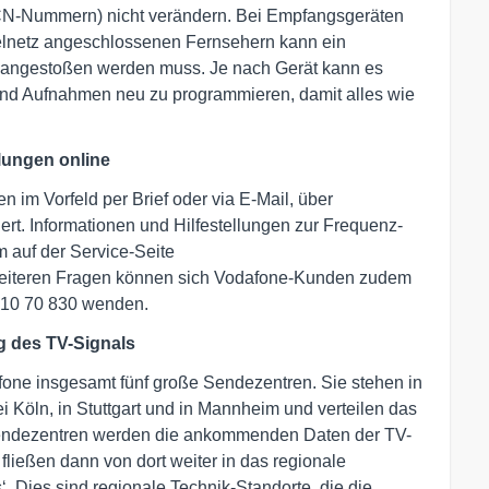
(LCN-Nummern) nicht verändern. Bei Empfangsgeräten
belnetz angeschlossenen Fernsehern kann ein
 angestoßen werden muss. Je nach Gerät kann es
 und Aufnahmen neu zu programmieren, damit alles wie
llungen online
 im Vorfeld per Brief oder via E-Mail, über
t. Informationen und Hilfestellungen zur Frequenz-
auf der Service-Seite
weiteren Fragen können sich Vodafone-Kunden zudem
0 10 70 830 wenden.
g des TV-Signals
fone insgesamt fünf große Sendezentren. Sie stehen in
 Köln, in Stuttgart und in Mannheim und verteilen das
Sendezentren werden die ankommenden Daten der TV-
fließen dann von dort weiter in das regionale
‘. Dies sind regionale Technik-Standorte, die die