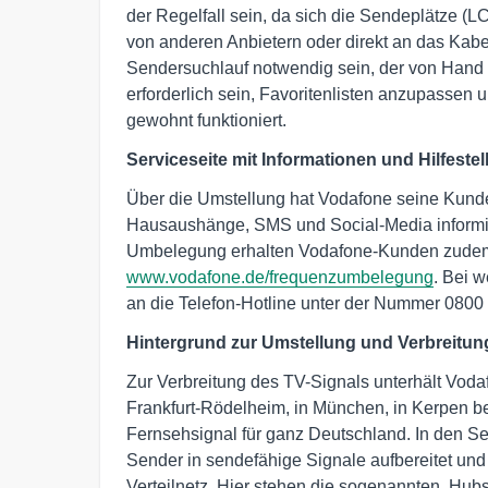
der Regelfall sein, da sich die Sendeplätze 
von anderen Anbietern oder direkt an das Ka
Sendersuchlauf notwendig sein, der von Hand
erforderlich sein, Favoritenlisten anzupassen
gewohnt funktioniert.
Serviceseite mit Informationen und Hilfeste
Über die Umstellung hat Vodafone seine Kunden
Hausaushänge, SMS und Social-Media informier
Umbelegung erhalten Vodafone-Kunden zudem 
www.vodafone.de/frequenzumbelegung
. Bei 
an die Telefon-Hotline unter der Nummer 080
Hintergrund zur Umstellung und Verbreitun
Zur Verbreitung des TV-Signals unterhält Voda
Frankfurt-Rödelheim, in München, in Kerpen bei
Fernsehsignal für ganz Deutschland. In den 
Sender in sendefähige Signale aufbereitet und 
Verteilnetz. Hier stehen die sogenannten ‚Hubs