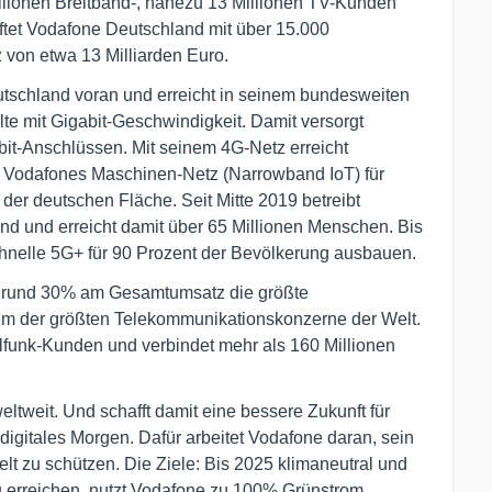
Millionen Breitband-, nahezu 13 Millionen TV-Kunden
ftet Vodafone Deutschland mit über 15.000
 von etwa 13 Milliarden Euro.
eutschland voran und erreicht in seinem bundesweiten
te mit Gigabit-Geschwindigkeit. Damit versorgt
bit-Anschlüssen. Mit seinem 4G-Netz erreicht
. Vodafones Maschinen-Netz (Narrowband IoT) für
 der deutschen Fläche. Seit Mitte 2019 betreibt
nd und erreicht damit über 65 Millionen Menschen. Bis
hnelle 5G+ für 90 Prozent der Bevölkerung ausbauen.
on rund 30% am Gesamtumsatz die größte
em der größten Telekommunikationskonzerne der Welt.
lfunk-Kunden und verbindet mehr als 160 Millionen
tweit. Und schafft damit eine bessere Zukunft für
digitales Morgen. Dafür arbeitet Vodafone daran, sein
lt zu schützen. Die Ziele: Bis 2025 klimaneutral und
u erreichen, nutzt Vodafone zu 100% Grünstrom,