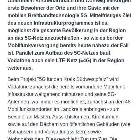
Obernheim-Kirchenarnbach und Contwig versorgen
erste Bewohner der Orte und ihre Gäste mit der
mobilen Breitbandtechnologie 5G. Mittelfristiges Ziel
des
neuen Infrastrukturprogrammes ist es,
möglichst die gesamte Bevölkerung in der Region
an das 5G-Netz anzuschließen - so wie es bei der
Mobilfunkversorgung bereits heute nahezu der Fall
ist. Parallel zum Aufbau des 5G-Netzes baut
Vodafone auch sein LTE-Netz (=4G) in der Region
weiter aus
.
Beim Projekt "5G für den Kreis Südwestpfalz" wird
Vodafone zunächst die bereits vorhandene Mobilfunk-
Infrastruktur weitgehend mitnutzen und seine 5G-
Antennen, wo immer es möglich ist, zunächst an den 48
Mobilfunkstandorten im Landkreis anbringen - zum
Beispiel an Masten, Aussichtstürmen, Kirchtürmen
sowie auf den Dächern von öffentlichen Gebäuden (wie
Rathäusern und Verwaltungssitzen) sowie
Wohngebäuden. Dies geschieht Zug um Zug. Die