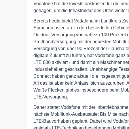
Vodafone hat die Investitionskosten für die n
getragen, um die Infrastruktur des Ortes weiter
Bereits heute bietet Vodafone im Landkreis Z
Sprachdiensten an: In den besiedelten Gebiete
Outdoor-Versorgung von nahezu 100 Prozent d
Breitbandversorgung mit der neuesten Mobilfu
Versorgung von über 90 Prozent der Haushalte
digitale Zukunft zu führen, hat Vodafone ganz 
LTE 800 aktiviert - und damit ein Maschinenne
Industriehallen geschaffen. Unabhängige Tes
Connect haben ganz aktuell die insgesamt gute
All das ist aber kein Anlass, sich auszuruhen.
Weiße Flecken gibt es insbesondere beim Mob
LTE-Versorgung.
Daher startet Vodafone mit der Inbetriebnahm
nächste Mobilfunk-Ausbaustufe: Bis Mitte näch
LTE-Bauvorhaben geplant. Dabei wird Vodafone
erstmals LTE-Technik an bestehenden Mobilfun