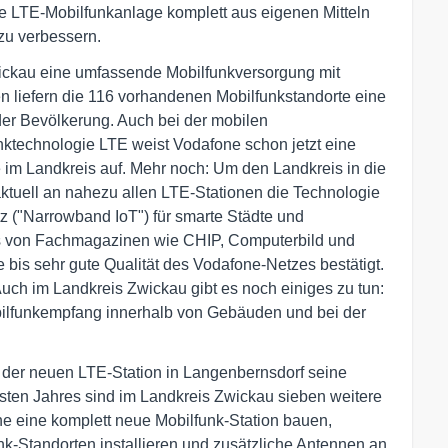
eue LTE-Mobilfunkanlage komplett aus eigenen Mitteln
 zu verbessern.
wickau eine umfassende Mobilfunkversorgung mit
n liefern die 116 vorhandenen Mobilfunkstandorte eine
er Bevölkerung. Auch bei der mobilen
nktechnologie LTE weist Vodafone schon jetzt eine
 im Landkreis auf. Mehr noch: Um den Landkreis in die
aktuell an nahezu allen LTE-Stationen die Technologie
tz ("Narrowband IoT") für smarte Städte und
ts von Fachmagazinen wie CHIP, Computerbild und
 bis sehr gute Qualität des Vodafone-Netzes bestätigt.
 Auch im Landkreis Zwickau gibt es noch einiges zu tun:
ilfunkempfang innerhalb von Gebäuden und bei der
e der neuen LTE-Station in Langenbernsdorf seine
sten Jahres sind im Landkreis Zwickau sieben weitere
 eine komplett neue Mobilfunk-Station bauen,
k-Standorten installieren und zusätzliche Antennen an