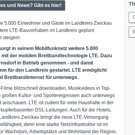
Th
ies und News? Gibt es hier!
C
tere 5.000 Einwohner und Gäste im Landkreis Zwickau
itere LTE-Bauvorhaben im Landkreis geplant
t steigern
sorgt in seinem Mobilfunknetz weitere 5.000
mit der mobilen Breitbandtechnologie LTE. Dazu
rnsdorf in Betrieb genommen - und damit
m für den Landkreis gestartet. LTE ermöglicht
nd Breitbandinternet für unterwegs.
ilme blitzschnell downloaden, Musikvideos in Top-
 großen Kultur- und Sportereignissen auch unterwegs
 anschauen. LTE ist zudem für viele Haushalte in der
u kupferbasierten DSL-Leitungen. Auch für die Hotels,
 Landkreis Zwickau bringt die neue LTE-Versorgung
ähigkeit, denn eine starke Netzinfrastruktur ist im
 für Wachstum, Arbeitsplätze und Wohlstand der Region.