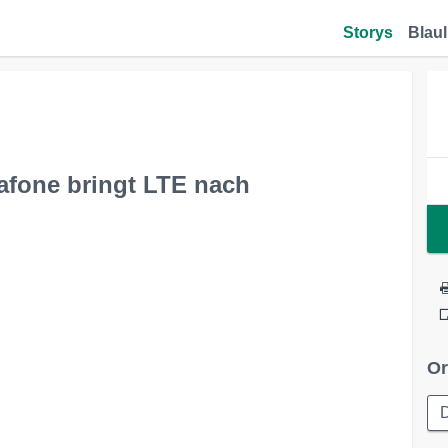
Storys
Blaul
dafone bringt LTE nach
Or
D