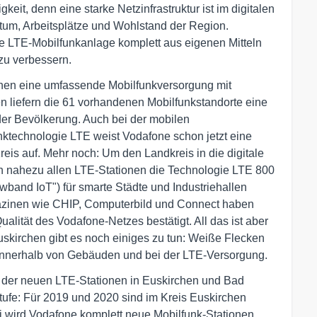
eit, denn eine starke Netzinfrastruktur ist im digitalen
stum, Arbeitsplätze und Wohlstand der Region.
eue LTE-Mobilfunkanlage komplett aus eigenen Mitteln
 zu verbessern.
rchen eine umfassende Mobilfunkversorgung mit
n liefern die 61 vorhandenen Mobilfunkstandorte eine
er Bevölkerung. Auch bei der mobilen
nktechnologie LTE weist Vodafone schon jetzt eine
eis auf. Mehr noch: Um den Landkreis in die digitale
an nahezu allen LTE-Stationen die Technologie LTE 800
owband IoT") für smarte Städte und Industriehallen
zinen wie CHIP, Computerbild und Connect haben
ualität des Vodafone-Netzes bestätigt. All das ist aber
uskirchen gibt es noch einiges zu tun: Weiße Flecken
innerhalb von Gebäuden und bei der LTE-Versorgung.
e der neuen LTE-Stationen in Euskirchen und Bad
tufe: Für 2019 und 2020 sind im Kreis Euskirchen
 wird Vodafone komplett neue Mobilfunk-Stationen