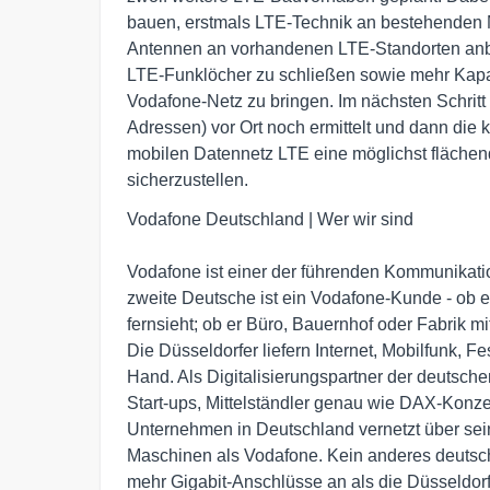
bauen, erstmals LTE-Technik an bestehenden Mo
Antennen an vorhandenen LTE-Standorten an
LTE-Funklöcher zu schließen sowie mehr Kapa
Vodafone-Netz zu bringen. Im nächsten Schri
Adressen) vor Ort noch ermittelt und dann die k
mobilen Datennetz LTE eine möglichst fläche
sicherzustellen.
Vodafone Deutschland | Wer wir sind

Vodafone ist einer der führenden Kommunikati
zweite Deutsche ist ein Vodafone-Kunde - ob er s
fernsieht; ob er Büro, Bauernhof oder Fabrik mi
Die Düsseldorfer liefern Internet, Mobilfunk, F
Hand. Als Digitalisierungspartner der deutschen
Start-ups, Mittelständler genau wie DAX-Konze
Unternehmen in Deutschland vernetzt über sei
Maschinen als Vodafone. Kein anderes deutsch
mehr Gigabit-Anschlüsse an als die Düsseldorf