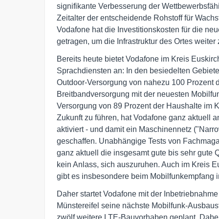
signifikante Verbesserung der Wettbewerbsfähigk
Zeitalter der entscheidende Rohstoff für Wach
Vodafone hat die Investitionskosten für die n
getragen, um die Infrastruktur des Ortes weiter
Bereits heute bietet Vodafone im Kreis Euski
Sprachdiensten an: In den besiedelten Gebiete
Outdoor-Versorgung von nahezu 100 Prozent d
Breitbandversorgung mit der neuesten Mobilfu
Versorgung von 89 Prozent der Haushalte im Kr
Zukunft zu führen, hat Vodafone ganz aktuell 
aktiviert - und damit ein Maschinennetz ("Narr
geschaffen. Unabhängige Tests von Fachmaga
ganz aktuell die insgesamt gute bis sehr gute Q
kein Anlass, sich auszuruhen. Auch im Kreis E
gibt es insbesondere beim Mobilfunkempfang 
Daher startet Vodafone mit der Inbetriebnahm
Münstereifel seine nächste Mobilfunk-Ausbaus
zwölf weitere LTE-Bauvorhaben geplant. Dabei