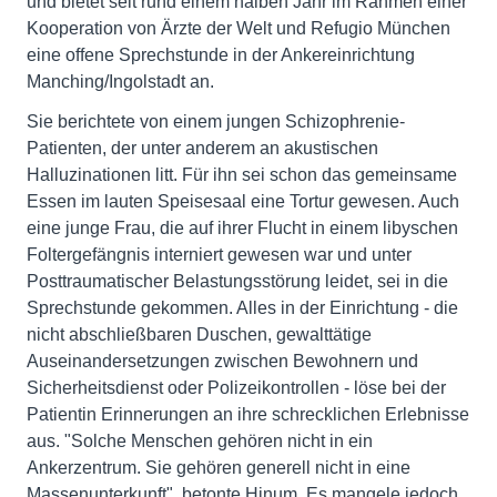
und bietet seit rund einem halben Jahr im Rahmen einer
Kooperation von Ärzte der Welt und Refugio München
eine offene Sprechstunde in der Ankereinrichtung
Manching/Ingolstadt an.
Sie berichtete von einem jungen Schizophrenie-
Patienten, der unter anderem an akustischen
Halluzinationen litt. Für ihn sei schon das gemeinsame
Essen im lauten Speisesaal eine Tortur gewesen. Auch
eine junge Frau, die auf ihrer Flucht in einem libyschen
Foltergefängnis interniert gewesen war und unter
Posttraumatischer Belastungsstörung leidet, sei in die
Sprechstunde gekommen. Alles in der Einrichtung - die
nicht abschließbaren Duschen, gewalttätige
Auseinandersetzungen zwischen Bewohnern und
Sicherheitsdienst oder Polizeikontrollen - löse bei der
Patientin Erinnerungen an ihre schrecklichen Erlebnisse
aus. "Solche Menschen gehören nicht in ein
Ankerzentrum. Sie gehören generell nicht in eine
Massenunterkunft", betonte Hinum. Es mangele jedoch