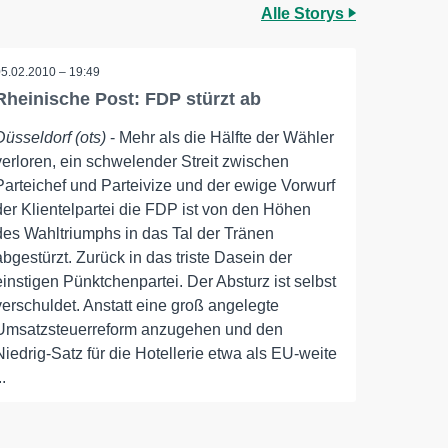
Alle Storys
05.02.2010 – 19:49
Rheinische Post: FDP stürzt ab
Düsseldorf (ots)
- Mehr als die Hälfte der Wähler
verloren, ein schwelender Streit zwischen
Parteichef und Parteivize und der ewige Vorwurf
der Klientelpartei die FDP ist von den Höhen
des Wahltriumphs in das Tal der Tränen
abgestürzt. Zurück in das triste Dasein der
einstigen Pünktchenpartei. Der Absturz ist selbst
verschuldet. Anstatt eine groß angelegte
Umsatzsteuerreform anzugehen und den
Niedrig-Satz für die Hotellerie etwa als EU-weite
..