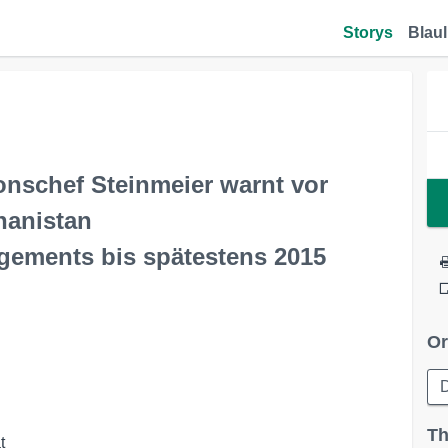
Storys
Blaul
onschef Steinmeier warnt vor
hanistan
gements bis spätestens 2015
Or
D
Th

