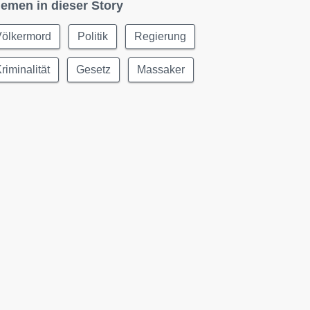
emen in dieser Story
Völkermord
Politik
Regierung
riminalität
Gesetz
Massaker