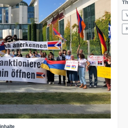
Th
K
inhalte