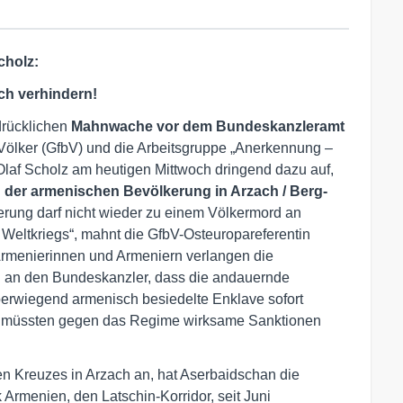
cholz:
ch verhindern!
drücklichen
Mahnwache vor dem Bundeskanzleramt
 Völker (GfbV) und die Arbeitsgruppe „Anerkennung –
Olaf Scholz am heutigen Mittwoch dringend dazu auf,
der armenischen Bevölkerung in Arzach / Berg-
rung darf nicht wieder zu einem Völkermord an
eltkriegs“, mahnt die GfbV-Osteuropareferentin
rmenierinnen und Armeniern verlangen die
l an den Bundeskanzler, dass die andauernde
rwiegend armenisch besiedelte Enklave sofort
, müssten gegen das Regime wirksame Sanktionen
n Kreuzes in Arzach an, hat Aserbaidschan die
Armenien, den Latschin-Korridor, seit Juni