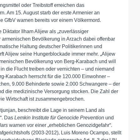
mittel oder Treibstoff erreichen das
. Am 15. August starb der erste Armenier an
ie GfbV warnen bereits vor einem Völkermord.
Diktator Ilham Alijew als „zuverlässiger
r armenischen Bevölkerung in Arzach dabei offenbar
omatische Haltung deutscher Politikerinnen und
rft Alijew seine Hungerblockade immer mehr. „Alijew
rmenischen Bevölkerung von Berg-Karabach und will
 in die Flucht treiben oder vernichten – und niemand
Berg-Karabach herrscht für die 120.000 Einwohner –
schen, 9.000 Behinderte sowie 2.000 Schwangere – der
und die medizinische Versorgung stocken. Die Zahl der
 Die Wirtschaft ist zusammengebrochen.
tjunjan, beschreibt die Lage in seinem Land als
r“. Das
Lemkin Institute für Genocide Prevention
und
lars
warnen vor einer „erheblichen Genozidgefahr“.
afgerichtshofs (2003-2012), Luis Moreno Ocampo, stellt