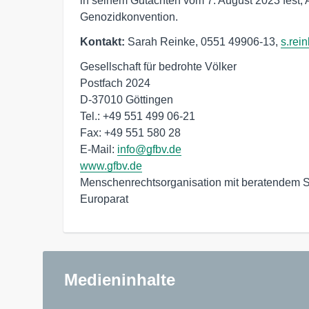
in seinem Gutachten vom 7. August 2023 fest, 
Genozidkonvention.
Kontakt:
Sarah Reinke, 0551 49906-13,
s.rei
Gesellschaft für bedrohte Völker

Postfach 2024

D-37010 Göttingen

Tel.: +49 551 499 06-21

Fax: +49 551 580 28

E-Mail: 
info@gfbv.de
www.gfbv.de
Menschenrechtsorganisation mit beratendem S
Europarat
Medieninhalte