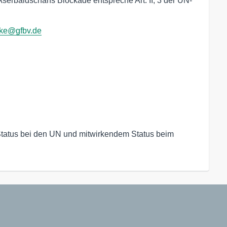
Aserbaidschans Blockade entspreche Art. II, 3 der UN-
nke@gfbv.de
tatus bei den UN und mitwirkendem Status beim 