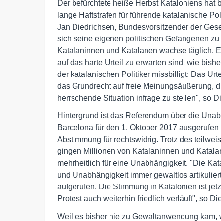
Der befürchtete heiße Herbst Kataloniens hat
lange Haftstrafen für führende katalanische Poli
Jan Diedrichsen, Bundesvorsitzender der Gesell
sich seine eigenen politischen Gefangenen zu 
Katalaninnen und Katalanen wachse täglich. Es 
auf das harte Urteil zu erwarten sind, wie bish
der katalanischen Politiker missbilligt: Das Urt
das Grundrecht auf freie Meinungsäußerung, die
herrschende Situation infrage zu stellen", so D
Hintergrund ist das Referendum über die Unabh
Barcelona für den 1. Oktober 2017 ausgerufen 
Abstimmung für rechtswidrig. Trotz des teilwei
gingen Millionen von Katalaninnen und Katala
mehrheitlich für eine Unabhängigkeit. "Die K
und Unabhängigkeit immer gewaltlos artikuliert
aufgerufen. Die Stimmung in Katalonien ist jet
Protest auch weiterhin friedlich verläuft", so Di
Weil es bisher nie zu Gewaltanwendung kam, w