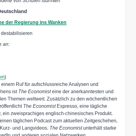
nderte von Schulen stürmten
 Deutschland
ne der Regierung ins Wanken
 destabilisieren
 an:

om
)

inem Ruf für aufschlussreiche Analysen und 
hens ist 
The Economist
 eine der anerkanntesten und 
len Themen weltweit. Zusätzlich zu den wöchentlichen 
ffentlicht 
The Economist
 Espresso, eine tägliche 
 ein zweisprachiges englisch-chinesisches Produkt. 
einen täglichen Podcast zum aktuellen Zeitgeschehen, 
Kurz- und Langvideos. 
The Economist 
unterhält starke 
nkedIn und anderen sozialen Netzwerken.