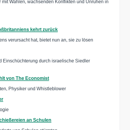
r mit Wahlen, wachsenden Konflikten und Unruhen in
oßbritanniens kehrt zurück
ns verursacht hat, bietet nun an, sie zu lösen
 Einschüchterung durch israelische Siedler
hlt von The Economist
en, Physiker und Whistleblower
er
ogie
chießereien an Schulen