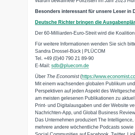
Warum bewaffnete Polizisten im Jahr 2023 Hu
Besonders interessant für unsere Leser in
Deutsche Richter bringen die Ausgabenplä
Der 60-Milliarden-Euro-Streit wird die Koalition
Für weitere Informationen wenden Sie sich bitte
Sandra Drossel-Bück | PLÜCOM

Tel. +49 (0)40 790 21 89-90

E-Mail: 
sdb@pluecom.de
Über 
The Economist
 (
https://www.economist.c
Mit einem wachsenden globalen Publikum und e
Perspektiven auf jeden Aspekt des Weltgesche
am meisten gelesenen Publikationen zu aktuel
Print- und Digitalausgaben und der Website verö
Nachrichten-App, und Global Business Review,
Das Unternehmen produziert The Intelligence, 
mehrere andere wöchentliche Podcasts sowie 
Social Communities auf Facebook, Twitter, Li