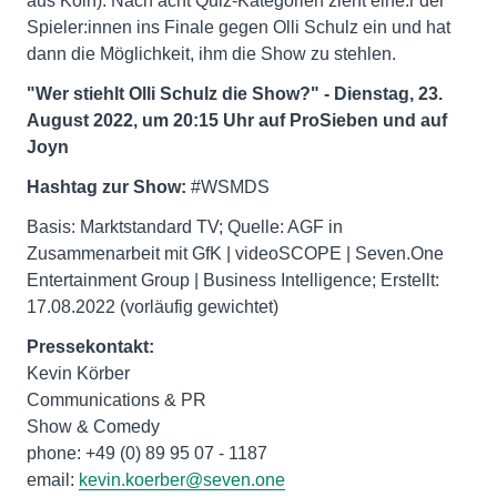
aus Köln). Nach acht Quiz-Kategorien zieht eine:r der
Spieler:innen ins Finale gegen Olli Schulz ein und hat
dann die Möglichkeit, ihm die Show zu stehlen.
"Wer stiehlt Olli Schulz die Show?" - Dienstag, 23.
August 2022, um 20:15 Uhr auf ProSieben und auf
Joyn
Hashtag zur Show:
#WSMDS
Basis: Marktstandard TV; Quelle: AGF in
Zusammenarbeit mit GfK | videoSCOPE | Seven.One
Entertainment Group | Business Intelligence; Erstellt:
17.08.2022 (vorläufig gewichtet)
Kevin Körber
Communications & PR
Show & Comedy
phone: +49 (0) 89 95 07 - 1187
email:
kevin.koerber@seven.one