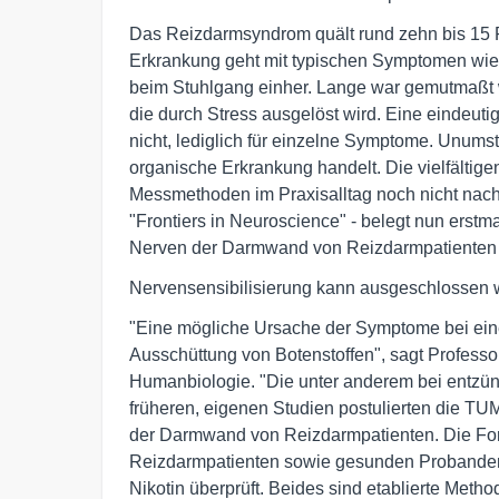
Das Reizdarmsyndrom quält rund zehn bis 15 P
Erkrankung geht mit typischen Symptomen wi
beim Stuhlgang einher. Lange war gemutmaßt 
die durch Stress ausgelöst wird. Eine eindeutig
nicht, lediglich für einzelne Symptome. Unumst
organische Erkrankung handelt. Die vielfältige
Messmethoden im Praxisalltag noch nicht nachwe
"Frontiers in Neuroscience" - belegt nun ers
Nerven der Darmwand von Reizdarmpatienten
Nervensensibilisierung kann ausgeschlossen
"Eine mögliche Ursache der Symptome bei eine
Ausschüttung von Botenstoffen", sagt Profes
Humanbiologie. "Die unter anderem bei entzün
früheren, eigenen Studien postulierten die TU
der Darmwand von Reizdarmpatienten. Die For
Reizdarmpatienten sowie gesunden Probanden e
Nikotin überprüft. Beides sind etablierte Meth