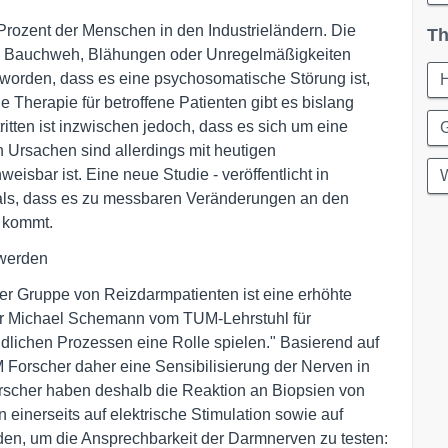
rozent der Menschen in den Industrieländern. Die
Th
e Bauchweh, Blähungen oder Unregelmäßigkeiten
worden, dass es eine psychosomatische Störung ist,
e Therapie für betroffene Patienten gibt es bislang
ritten ist inzwischen jedoch, dass es sich um eine
G
n Ursachen sind allerdings mit heutigen
isbar ist. Eine neue Studie - veröffentlicht in
W
tmals, dass es zu messbaren Veränderungen an den
 kommt.
 werden
r Gruppe von Reizdarmpatienten ist eine erhöhte
sor Michael Schemann vom TUM-Lehrstuhl für
dlichen Prozessen eine Rolle spielen." Basierend auf
M Forscher daher eine Sensibilisierung der Nerven in
scher haben deshalb die Reaktion an Biopsien von
inerseits auf elektrische Stimulation sowie auf
oden, um die Ansprechbarkeit der Darmnerven zu testen: