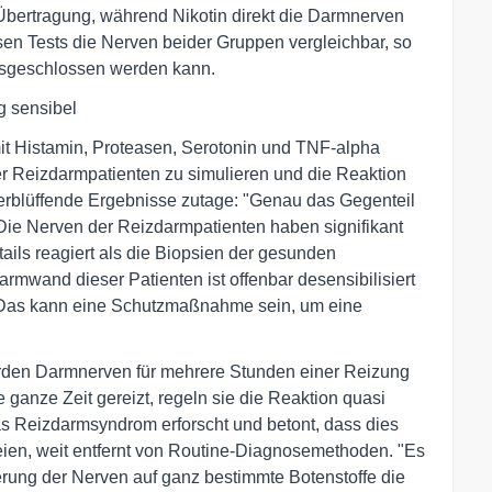
 Übertragung, während Nikotin direkt die Darmnerven
iesen Tests die Nerven beider Gruppen vergleichbar, so
usgeschlossen werden kann.
g sensibel
it Histamin, Proteasen, Serotonin und TNF-alpha
er Reizdarmpatienten zu simulieren und die Reaktion
verblüffende Ergebnisse zutage: "Genau das Gegenteil
Die Nerven der Reizdarmpatienten haben signifikant
ails reagiert als die Biopsien der gesunden
mwand dieser Patienten ist offenbar desensibilisiert
g. Das kann eine Schutzmaßnahme sein, um eine
urden Darmnerven für mehrere Stunden einer Reizung
 ganze Zeit gereizt, regeln sie die Reaktion quasi
das Reizdarmsyndrom erforscht und betont, dass dies
ien, weit entfernt von Routine-Diagnosemethoden. "Es
ierung der Nerven auf ganz bestimmte Botenstoffe die