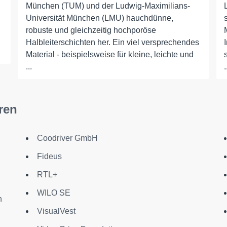
n
München (TUM) und der Ludwig-Maximilians-
Universität München (LMU) hauchdünne,
n
robuste und gleichzeitig hochporöse
Halbleiterschichten her. Ein viel versprechendes
Material - beispielsweise für kleine, leichte und
...
.
ren
Coodriver GmbH
Fideus
RTL+
WILO SE
h
VisualVest