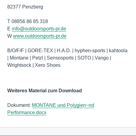
82377 Penzberg
T 08856 86 85 318
E
info@outdoorsports-pr.de
W
www.outdoorsports-pr.de
B/O/F/F | GORE-TEX | H.A.D. | hyphen-sports | kahtoola
| Montane | Petzl | Sensosports | SOTO | Vango |
Wrightsock | Xero Shoes
Weiteres Material zum Download
Dokument:
MONTANE und Polygien~nd
Performance.docx