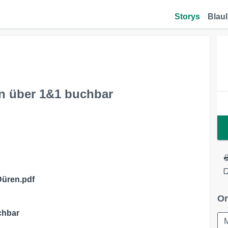
Storys
Blaul
en über 1&1 buchbar
üren.pdf
Or
chbar