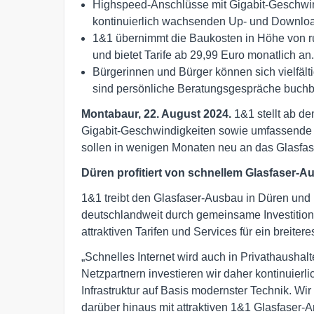
Highspeed-Anschlüsse mit Gigabit-Geschwindi
kontinuierlich wachsenden Up- und Downloa
1&1 übernimmt die Baukosten in Höhe von r
und bietet Tarife ab 29,99 Euro monatlich an.
Bürgerinnen und Bürger können sich vielfälti
sind persönliche Beratungsgespräche buchba
Montabaur, 22. August 2024.
1&1 stellt ab d
Gigabit-Geschwindigkeiten sowie umfassende S
sollen in wenigen Monaten neu an das Glasfa
Düren profitiert von schnellem Glasfaser-Au
1&1 treibt den Glasfaser-Ausbau in Düren und
deutschlandweit durch gemeinsame Investition
attraktiven Tarifen und Services für ein breiter
„Schnelles Internet wird auch in Privathaush
Netzpartnern investieren wir daher kontinuierl
Infrastruktur auf Basis modernster Technik. Wi
darüber hinaus mit attraktiven 1&1 Glasfaser-