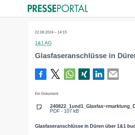
22.08.2024 – 14:15
1&1 AG
Glasfaseranschlüsse in Dür
Ein Dokument
240822_1und1_Glasfas~rmarktung_D
PDF - 107 kB
Glasfaseranschlüsse in Düren über 1&1 bu