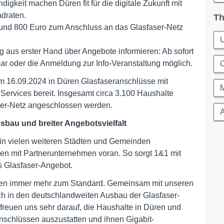
gkeit machen Düren fit für die digitale Zukunft mit
draten.
Th
und 800 Euro zum Anschluss an das Glasfaser-Netz
U
g aus erster Hand über Angebote informieren: Ab sofort
r oder die Anmeldung zur Info-Veranstaltung möglich.
C
em 16.09.2024 in Düren Glasfaseranschlüsse mit
ervices bereit. Insgesamt circa 3.100 Haushalte
ser-Netz angeschlossen werden.
A
sbau und breiter Angebotsvielfalt
 in vielen weiteren Städten und Gemeinden
en mit Partnerunternehmen voran. So sorgt 1&1 mit
es Glasfaser-Angebot.
alten immer mehr zum Standard. Gemeinsam mit unseren
ich in den deutschlandweiten Ausbau der Glasfaser-
r freuen uns sehr darauf, die Haushalte in Düren und
Anschlüssen auszustatten und ihnen Gigabit-