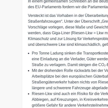
In einem gemeinsamen Schreiben an die deut
des EU-Parlaments fordern wir die Parlamentar
Versteckt ist das Vorhaben in der Überarbeitu
Straßenfahrzeugen“. Unter der Überschrift „G
Vorschläge vorlegen, diese Maße und Gewichte
werden, dass Giga-Liner (Riesen-Lkw = Lkw mi
Klimaschutz und zur Lösung für Verkehrsproble
und überschwere Lkw sind klimaschädlich, gefä
Pro Tonne Ladung sinken die Transportkosten
eine Einladung an die Verlader, Güter werd
Straße zu verlagern. Damit steigen die CO₂-
Mit der drohenden Rolle rückwärts bei der 
Arbeitsplätze bei den europäischen Güterba
Straßengüterverkehr haben nichts von Riese
längere und schwerere Fahrzeuge abgelade
Riesen-Lkw sind auch ein Risiko für die Ver
Abbiegen, auf Kreuzungen, in Kreisverkehre
größere Gefahr für andere Verkehrsteilnehm