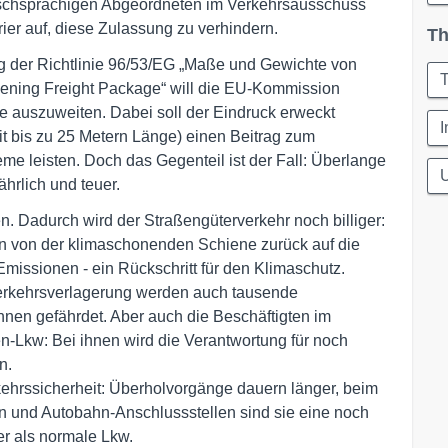
schsprachigen Abgeordneten im Verkehrsausschuss
ier auf, diese Zulassung zu verhindern.
Th
ng der Richtlinie 96/53/EG „Maße und Gewichte von
T
reening Freight Package“ will die EU-Kommission
 auszuweiten. Dabei soll der Eindruck erweckt
I
t bis zu 25 Metern Länge) einen Beitrag zum
me leisten. Doch das Gegenteil ist der Fall: Überlange
U
hrlich und teuer.
. Dadurch wird der Straßengüterverkehr noch billiger:
en von der klimaschonenden Schiene zurück auf die
Emissionen - ein Rückschritt für den Klimaschutz.
Verkehrsverlagerung werden auch tausende
hnen gefährdet. Aber auch die Beschäftigten im
n-Lkw: Bei ihnen wird die Verantwortung für noch
n.
kehrssicherheit: Überholvorgänge dauern länger, beim
n und Autobahn-Anschlussstellen sind sie eine noch
er als normale Lkw.