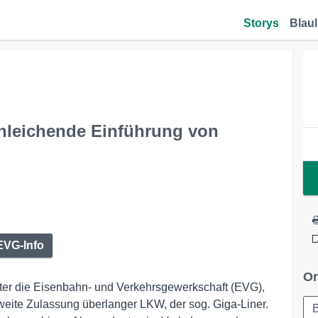
Storys
Blaul
hleichende Einführung von
EVG-Info
Or
er die Eisenbahn- und Verkehrsgewerkschaft (EVG),
eite Zulassung überlanger LKW, der sog. Giga-Liner.
B