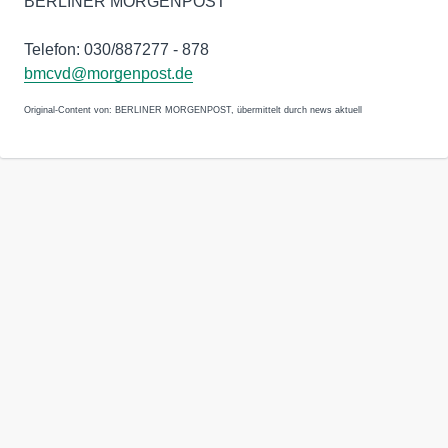
BERLINER MORGENPOST
Telefon: 030/887277 - 878
bmcvd@morgenpost.de
Original-Content von: BERLINER MORGENPOST, übermittelt durch news aktuell