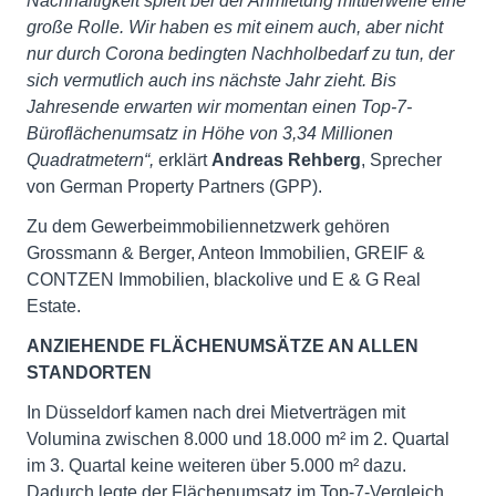
Nachhaltigkeit spielt bei der Anmietung mittlerweile eine
große Rolle. Wir haben es mit einem auch, aber nicht
nur durch Corona bedingten Nachholbedarf zu tun, der
sich vermutlich auch ins nächste Jahr zieht. Bis
Jahresende erwarten wir momentan einen Top-7-
Büroflächenumsatz in Höhe von 3,34 Millionen
Quadratmetern“,
erklärt
Andreas Rehberg
, Sprecher
von German Property Partners (GPP).
Zu dem Gewerbeimmobiliennetzwerk gehören
Grossmann & Berger, Anteon Immobilien, GREIF &
CONTZEN Immobilien, blackolive und E & G Real
Estate.
ANZIEHENDE FLÄCHENUMSÄTZE AN ALLEN
STANDORTEN
In Düsseldorf kamen nach drei Mietverträgen mit
Volumina zwischen 8.000 und 18.000 m² im 2. Quartal
im 3. Quartal keine weiteren über 5.000 m² dazu.
Dadurch legte der Flächenumsatz im Top-7-Vergleich