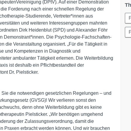
peutenVereinigung (DPtV). Auf einer Demonstration
Th
 die Forderung nach einer schnellen Regelung der
chotherapie-Studierende, Vertreter*innen aus
versitäten und weiteren Interessengruppen mahnten
eordneten Dirk Heidenblut (SPD) und Alexander Föhr
P
den Demonstrant*innen. Die Psychologie-Fachschaften-
ie Veranstaltung organisiert. „Für die Tätigkeit in
sse und Kompetenzen in Diagnostik und
teter ambulanter Tätigkeit erlernen. Die Weiterbildung
is ist deshalb ein Pflichtbestandteil der
nt Dr. Pielsticker.
g
fen Sie die notwendigen gesetzlichen Regelungen – und
ärkungsgesetz (GVSG)! Wir verlieren sonst den
achwuchs, denn ohne Weiterbildung gibt es keine
therapeutin Pielsticker. „Wir benötigen umgehend
nderung der Zulassungsverordnung, damit die
in Praxen erbracht werden können. Und wir brauchen