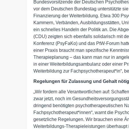
Bundesvorsitzende der Deutschen Psychothera
vor dem Deutschen Bundestag unterstützte sie
Finanzierung der Weiterbildung. Etwa 300 Psy
Kammern, Verbänden, Ausbildungsstätten, Uni
ein schnelles Handeln der Politik an. Die Abg
(CDU) zeigten sich ebenfalls solidarisch mit 
Konferenz (PsyFaKo) und das PtW-Forum hatten d
einer Praxis braucht man spezifische Kenntni
Therapieplanung – das kann man nur in angelei
in einer Weiterbildungsambulanz oder einer Prax
Weiterbildung zur Fachpsychotherapeut*in“, beto
Regelungen für Zulassung und Gehalt nöti
„Wir fordern alle Verantwortlichen auf: Schaf
zwar jetzt, noch im Gesundheitsversorgungsst
dringend benötigten psychotherapeutischen N
Fachpsychotherapeut*innen“, warnt die Psycho
gesetzliche Regelungen. Wir brauchen eine Ä
Weiterbildungs-Therapieleistungen überhaupt 