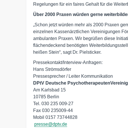
Regelungen für ein faires Gehalt für die Weite
Über 2000 Praxen würden gerne weiterbilde
„Schon jetzt würden mehr als 2000 Praxen gern
einzelnen Kassenärztlichen Vereinigungen För
ambulanten Praxen. Wir begrüßen diese Initiati
flächendeckend benötigten Weiterbildungsstelle
heißen Stein“, sagt Dr. Pielsticker.
Pressekontakt/Interview-Anfragen:

Hans Strömsdörfer

DPtV
Deutsche PsychotherapeutenVereini
Am Karlsbad 15

10785 Berlin

Tel. 030 235 009-27

Fax 030 235009-44

Mobil 0157 73744828

presse@dptv.de