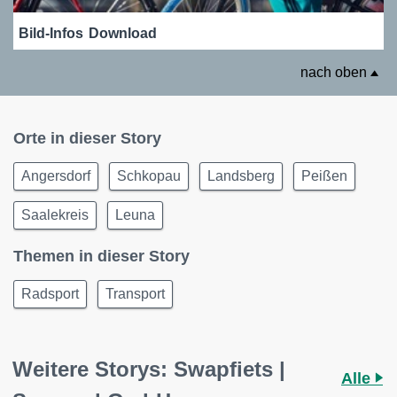
Bild-Infos
Download
nach oben
Orte in dieser Story
Angersdorf
Schkopau
Landsberg
Peißen
Saalekreis
Leuna
Themen in dieser Story
Radsport
Transport
Weitere Storys: Swapfiets |
Alle