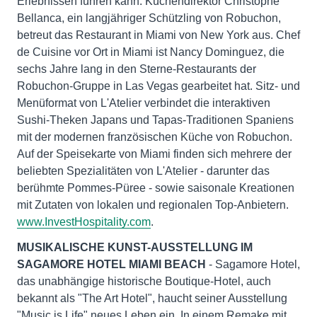
Erlebnissen führen kann. Küchendirektor Christophe
Bellanca, ein langjähriger Schützling von Robuchon,
betreut das Restaurant in Miami von New York aus. Chef
de Cuisine vor Ort in Miami ist Nancy Dominguez, die
sechs Jahre lang in den Sterne-Restaurants der
Robuchon-Gruppe in Las Vegas gearbeitet hat. Sitz- und
Menüformat von L'Atelier verbindet die interaktiven
Sushi-Theken Japans und Tapas-Traditionen Spaniens
mit der modernen französischen Küche von Robuchon.
Auf der Speisekarte von Miami finden sich mehrere der
beliebten Spezialitäten von L'Atelier - darunter das
berühmte Pommes-Püree - sowie saisonale Kreationen
mit Zutaten von lokalen und regionalen Top-Anbietern.
www.InvestHospitality.com
.
MUSIKALISCHE KUNST-AUSSTELLUNG IM
SAGAMORE HOTEL MIAMI BEACH
- Sagamore Hotel,
das unabhängige historische Boutique-Hotel, auch
bekannt als "The Art Hotel", haucht seiner Ausstellung
"Music is Life" neues Leben ein. In einem Remake mit