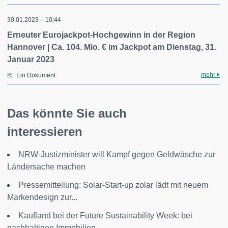
30.01.2023 – 10:44
Erneuter Eurojackpot-Hochgewinn in der Region
Hannover | Ca. 104. Mio. € im Jackpot am Dienstag, 31.
Januar 2023
mehr
Ein Dokument
Das könnte Sie auch
interessieren
NRW-Justizminister will Kampf gegen Geldwäsche zur
Ländersache machen
Pressemitteilung: Solar-Start-up zolar lädt mit neuem
Markendesign zur...
Kaufland bei der Future Sustainability Week: bei
nachhaltigen Immobilien...