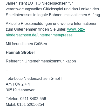
Jahren steht LOTTO Niedersachsen für
verantwortungsvolles Glücksspiel und das Lenken des
Spielinteresses in legale Bahnen im staatlichen Auftrag.
Aktuelle Pressemeldungen und weitere Informationen
zum Unternehmen finden Sie unter:
www.lotto-
niedersachsen.de/unternehmen/presse
.
Mit freundlichen Grüßen
Hannah Strobel
Referentin Unternehmenskommunikation
--
Toto-Lotto Niedersachsen GmbH
Am TÜV 2 + 4
30519 Hannover
Telefon: 0511 8402-556
Mobil: 0151 52050254