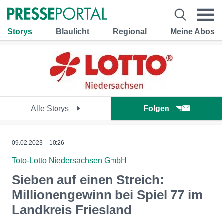
Storys
Blaulicht
Regional
Meine Abos
Alle Storys
Folgen
09.02.2023 – 10:26
Toto-Lotto Niedersachsen GmbH
Sieben auf einen Streich:
Millionengewinn bei Spiel 77 im
Landkreis Friesland