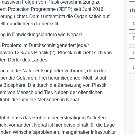
e massiven Folgen von Plastikverschmutzung zu
nt Protection Programme (JEPP) seit Juni 2016
Th
erung richtet. Damit unterstützt die Organisation auf
freundlicheren Lebensstil.
N
g in Entwicklungsländern wie Nepal?
E
oblem: im Durchschnitt generiert jede/r
von 12% aus Plastik (2). Plastikmüll zieht sich von
ten Dörfer des Landes.
h in die Natur entsorgt oder verbrannt, denn der
er die Gefahren: Frei herumliegender Müll ist auf
e Biosphäre. Die durch die Zersetzung von Plastik
em von Mensch und Tier. Neben der öffentlichen
droht, die für viele Menschen in Nepal
führt, dass das Problem bei erstmaligem Auftreten
icht vorhanden. Nepal ist hier beispielhaft für die Lage
enden Wirtschaftsproblemen, mangelhafter Infrastruktur