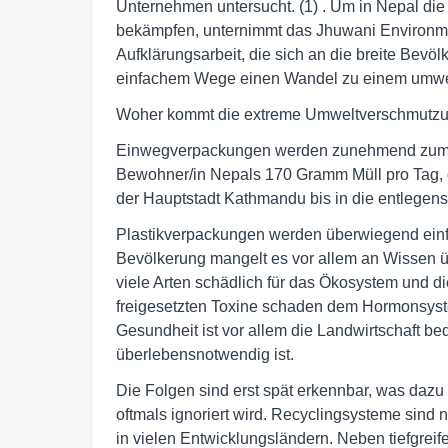
Unternehmen untersucht. (1) . Um in Nepal di
bekämpfen, unternimmt das Jhuwani Environme
Aufklärungsarbeit, die sich an die breite Bevölk
einfachem Wege einen Wandel zu einem umwelt
Woher kommt die extreme Umweltverschmutzun
Einwegverpackungen werden zunehmend zum Pr
Bewohner/in Nepals 170 Gramm Müll pro Tag, da
der Hauptstadt Kathmandu bis in die entlegens
Plastikverpackungen werden überwiegend einfac
Bevölkerung mangelt es vor allem an Wissen üb
viele Arten schädlich für das Ökosystem und di
freigesetzten Toxine schaden dem Hormonsyst
Gesundheit ist vor allem die Landwirtschaft be
überlebensnotwendig ist.
Die Folgen sind erst spät erkennbar, was dazu 
oftmals ignoriert wird. Recyclingsysteme sind n
in vielen Entwicklungsländern. Neben tiefgreif