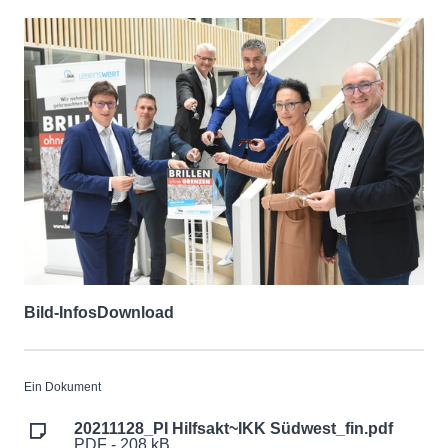
Bild-Infos
Download
Ein Dokument
20211128_PI Hilfsakt~IKK Südwest_fin.pdf
PDF - 208 kB