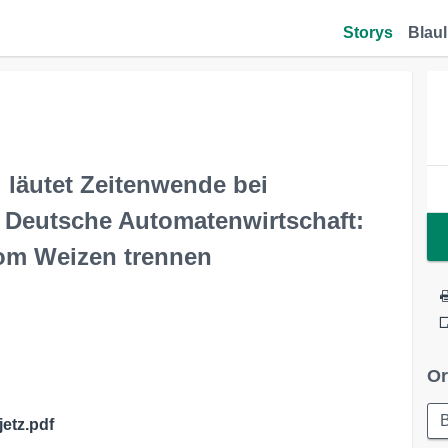
Storys
Blaul
 läutet Zeitenwende bei
– Deutsche Automatenwirtschaft:
vom Weizen trennen
Or
B
etz.pdf