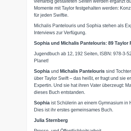
vierfarbig gestalteten Seiten werden ergänzt d
Momente mit Taylor festgehalten werden: Konzer
für jeden Swiftie.
Michalis Pantelouris und Sophia stehen als E
Interviews zur Verfügung.
Sophia und Michalis Pantelouris: 89 Taylor
Jugendbuch ab 12, 192 Seiten, ISBN: 978-3-5
Planet!
Sophia
und
Michalis Pantelouris
sind Tochter
über Taylor Swift – das heißt, er fragt und sie e
Expertin. Und sie hat ihren Vater überzeugt: Ma
dieses Buch entstanden.
Sophia
ist Schülerin an einem Gymnasium in 
Dies ist ihr erstes gemeinsames Buch.
Julia Sternberg
Presse- und Öffentlichkeitsarbeit