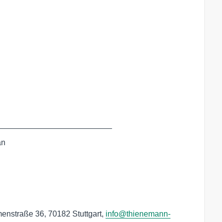
__________________________
an
nstraße 36, 70182 Stuttgart,
info@thienemann-