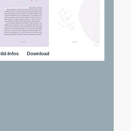
ild-Infos
Download