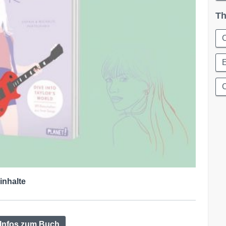
Th
C
E
C
inhalte
 Infos zum Buch