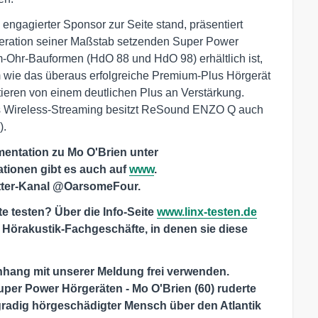
engagierter Sponsor zur Seite stand, präsentiert
eration seiner Maßstab setzenden Super Power
m-Ohr-Bauformen (HdO 88 und HdO 98) erhältlich ist,
rm wie das überaus erfolgreiche Premium-Plus Hörgerät
ieren von einem deutlichen Plus an Verstärkung.
es Wireless-Streaming besitzt ReSound ENZO Q auch
).
umentation zu Mo O'Brien unter
mationen gibt es auch auf
www
.
tter-Kanal @OarsomeFour.
 testen? Über die Info-Seite
www.linx-testen.de
d Hörakustik-Fachgeschäfte, in denen sie diese
hang mit unserer Meldung frei verwenden.
uper Power Hörgeräten - Mo O'Brien (60) ruderte
radig hörgeschädigter Mensch über den Atlantik