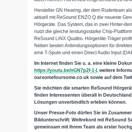
Hersteller GN Hearing, der dem Ruderteam als 
aktuell mit ReSound ENZO Q die neueste Gen
Hörgeräte. Das System, das in zwei Hinter-de
nutzt die gleiche leistungsstarke Chip-Plattfo
ReSound LiNX Quattro. Hörgeräte-Träger profit
Neben besten Anbindungsoptionen für direkt
eine T-Spule und einen Direct Audio Input (DAI
Im Internet finden Sie u. a. eine kleine Dok
https://youtu.be/nGN7p2f-1-I
, weitere Infor
oarsomefoursome.co.uk sowie auf dem Twi
Sie möchten die smarten ReSound Hörgeräte
finden Interessenten überall in Deutschlan
Lösungen unverbindlich erleben können.
Unser Presse-Foto dürfen Sie im Zusammen
Bildunterschrift: Weltrekord mit ReSound S
gemeinsam mit ihrem Team als erster hochg