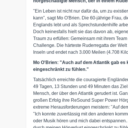
hörgeschädigte Mensch, der in einem Ruder
"Ein Leben ist nicht nur dafür da, um zu exist
kann", sagt Mo O'Brien. Die 60-jährige Frau, d
Englands lebt und als Sprechstundenhilfe arbeit
Doch keinesfalls hielt sie das davon ab, eige
Traum zu erfüllen: Gemeinsam mit ihrem Team st
Challenge. Die härteste Ruderregatta der Welt
Inseln und endet nach 3.000 Meilen (4.708 Kilo
Mo O'Brien: "Auch auf dem Atlantik gab es
eingeschränkt zu fühlen."
Tatsächlich erreichte die couragierte Englände
49 Tagen, 13 Stunden und 49 Minuten das Ziel. 
Mensch, der über den Atlantik gerudert ist. Gan
großen Erfolg ihre ReSound Super Power Hörge
extreme Herausforderungen meistern: "Auf dem 
"Ich konnte zuverlässig mit den anderen komm
oder Musik hören und mich dabei entspannen. 
durch meinen Hörverlust eingeschränkt zu fühl