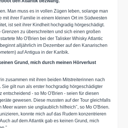
boot den Atlantik bezwang.
ieren. Man muss es in vollen Zügen leben, solange man
ie mit ihrer Familie in einem kleinen Ort im Südwesten
et, ist seit ihrer Kindheit hochgradig hörgeschädigt.
ne Grenzen zu überschreiten und sich einen großen
artete Mo O'Brien bei der Talisker Whisky Atlantic
 beginnt alljährlich im Dezember auf den Kanarischen
metern) auf Antigua in der Karibik.
 keinen Grund, mich durch meinen Hörverlust
rin zusammen mit ihren beiden Mitstreiterinnen nach
Sie gilt nun als erster hochgradig hörgeschädigter
z entscheidend - so Mo O'Brien - seien für diesen
räte gewesen. Diese mussten auf der Tour gleichfalls
Meer waren sie unglaublich hilfreich", so Mo O'Brien.
unizieren, konnte mich auf das Rudern konzentrieren
Auch auf dem Atlantik gab es keinen Grund, mich
en."