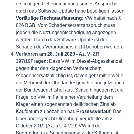
erstmaligen Geltendmachung seines Anspruchs
durch das Software-Update habe beseitigen lassen.
Vorläufige Rechtsauffassung:
VW haftet nach §
826 BGB. Vom Schadensersatzanspruch muss
jedoch die Nutzungsentschädigung abgezogen
werden. Durch das Software-Update ist der
Schaden des Verbrauchers nicht behoben worden.
Verfahren am 28. Juli 2020 - Az.
VI ZR
397/19
Fragen
: Dass VW im Diesel-Abgasskandal
gegenüber den klagenden Verbrauchern
schadensersatzpflichtig ist, davon geht mittlerweile
die Mehrheit der Oberlandesgerichte und jetzt auch
der Bundesgerichtshof aus. Strittig hingegen ist die
Frage, ob VW im Falle einer Verurteilung dem
Kläger einen sogenannten deliktischen Zins ab
Kaufdatum zu bezahlen hat.
Prozessverlauf
: Das
Oberlandesgericht Oldenburg verurteilte am 2.
Oktober 2019 (Az. 5 U 47/19) VW mit der
Begründung zu Schadensersatz, die Klägerin ist