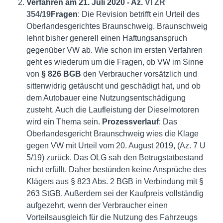
Verfahren am 21. Juli 2020 - Az.
VI ZR
354/19
Fragen
: Die Revision betrifft ein Urteil des
Oberlandesgerichtes Braunschweig. Braunschweig
lehnt bisher generell einen Haftungsanspruch
gegenüber VW ab. Wie schon im ersten Verfahren
geht es wiederum um die Fragen, ob VW im Sinne
von
§ 826 BGB
den Verbraucher vorsätzlich und
sittenwidrig getäuscht und geschädigt hat, und ob
dem Autobauer eine Nutzungsentschädigung
zusteht. Auch die Laufleistung der Dieselmotoren
wird ein Thema sein.
Prozessverlauf
: Das
Oberlandesgericht Braunschweig wies die Klage
gegen VW mit Urteil vom 20. August 2019, (Az. 7 U
5/19) zurück. Das OLG sah den Betrugstatbestand
nicht erfüllt. Daher bestünden keine Ansprüche des
Klägers aus § 823 Abs. 2 BGB in Verbindung mit §
263 StGB. Außerdem sei der Kaufpreis vollständig
aufgezehrt, wenn der Verbraucher einen
Vorteilsausgleich für die Nutzung des Fahrzeugs