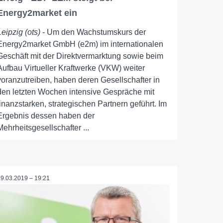
Energy2market ein
Leipzig (ots)
- Um den Wachstumskurs der
Energy2market GmbH (e2m) im internationalen
Geschäft mit der Direktvermarktung sowie beim
Aufbau Virtueller Kraftwerke (VKW) weiter
voranzutreiben, haben deren Gesellschafter in
den letzten Wochen intensive Gespräche mit
finanzstarken, strategischen Partnern geführt. Im
Ergebnis dessen haben der
Mehrheitsgesellschafter ...
19.03.2019 – 19:21