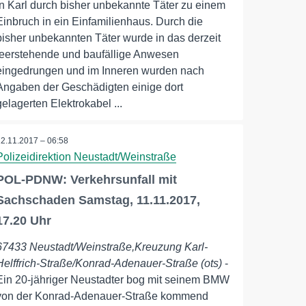
in Karl durch bisher unbekannte Täter zu einem
Einbruch in ein Einfamilienhaus. Durch die
bisher unbekannten Täter wurde in das derzeit
leerstehende und baufällige Anwesen
eingedrungen und im Inneren wurden nach
Angaben der Geschädigten einige dort
gelagerten Elektrokabel ...
12.11.2017 – 06:58
Polizeidirektion Neustadt/Weinstraße
POL-PDNW: Verkehrsunfall mit
Sachschaden Samstag, 11.11.2017,
17.20 Uhr
67433 Neustadt/Weinstraße,Kreuzung Karl-
Helffrich-Straße/Konrad-Adenauer-Straße (ots)
-
Ein 20-jähriger Neustadter bog mit seinem BMW
von der Konrad-Adenauer-Straße kommend