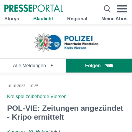
Storys
Blaulicht
Regional
Meine Abos
Alle Meldungen
Folgen
10.10.2023 – 10:25
Kreispolizeibehörde Viersen
POL-VIE: Zeitungen angezündet
- Kripo ermittelt
Kempen - St. Hubert
(ots)