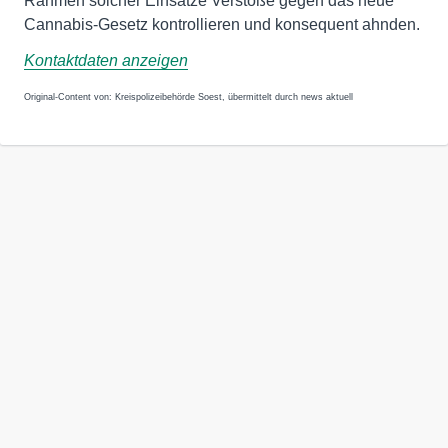
Rahmen solcher Einsätze Verstöße gegen das neue
Cannabis-Gesetz kontrollieren und konsequent ahnden.
Kontaktdaten anzeigen
Original-Content von: Kreispolizeibehörde Soest, übermittelt durch news aktuell