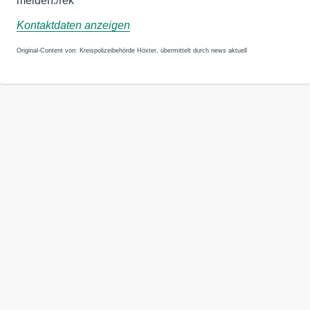
melden./rek
Kontaktdaten anzeigen
Original-Content von: Kreispolizeibehörde Höxter, übermittelt durch news aktuell