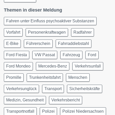
Themen in dieser Meldung
Fahren unter Einfluss psychoaktiver Substanzen
Vorfahrt
Personenkraftwagen
Radfahrer
E-Bike
Führerschein
Fahrraddiebstahl
Ford Fiesta
VW Passat
Fahrzeug
Ford
Ford Mondeo
Mercedes-Benz
Verkehrsunfall
Promille
Trunkenheitsfahrt
Menschen
Verkehrsunglück
Transport
Sicherheitskräfte
Medizin, Gesundheit
Verkehrsbericht
Transportnotfall
Polizei
Polizei Niedersachsen