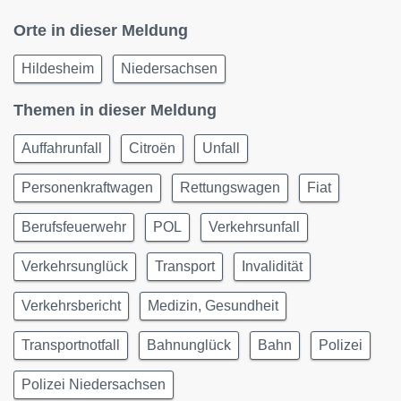
Orte in dieser Meldung
Hildesheim
Niedersachsen
Themen in dieser Meldung
Auffahrunfall
Citroën
Unfall
Personenkraftwagen
Rettungswagen
Fiat
Berufsfeuerwehr
POL
Verkehrsunfall
Verkehrsunglück
Transport
Invalidität
Verkehrsbericht
Medizin, Gesundheit
Transportnotfall
Bahnunglück
Bahn
Polizei
Polizei Niedersachsen