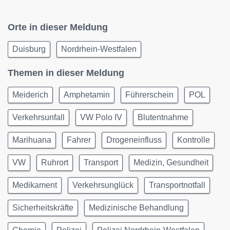
Orte in dieser Meldung
Duisburg
Nordrhein-Westfalen
Themen in dieser Meldung
Meiderich
Amphetamin
Führerschein
POL
Verkehrsunfall
VW Polo IV
Blutentnahme
Marihuana
Fahrer
Drogeneinfluss
Kontrolle
VW
Ruhrort
Transport
Medizin, Gesundheit
Medikament
Verkehrsunglück
Transportnotfall
Sicherheitskräfte
Medizinische Behandlung