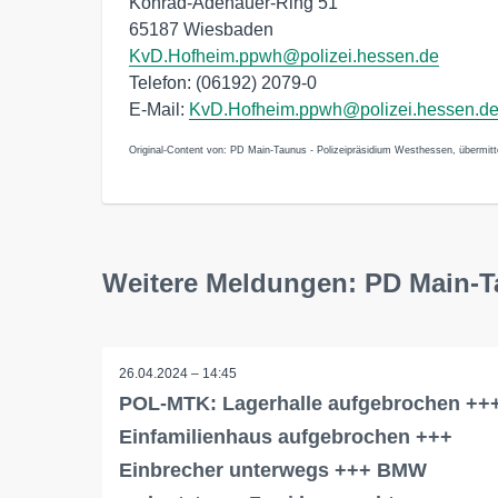
Konrad-Adenauer-Ring 51
65187 Wiesbaden
KvD.Hofheim.ppwh@polizei.hessen.de
Telefon: (06192) 2079-0
E-Mail:
KvD.Hofheim.ppwh@polizei.hessen.d
Original-Content von: PD Main-Taunus - Polizeipräsidium Westhessen, übermitte
Weitere Meldungen: PD Main-T
26.04.2024 – 14:45
POL-MTK: Lagerhalle aufgebrochen ++
Einfamilienhaus aufgebrochen +++
Einbrecher unterwegs +++ BMW