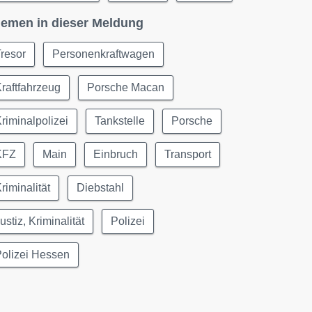
emen in dieser Meldung
resor
Personenkraftwagen
raftfahrzeug
Porsche Macan
riminalpolizei
Tankstelle
Porsche
KFZ
Main
Einbruch
Transport
riminalität
Diebstahl
ustiz, Kriminalität
Polizei
olizei Hessen