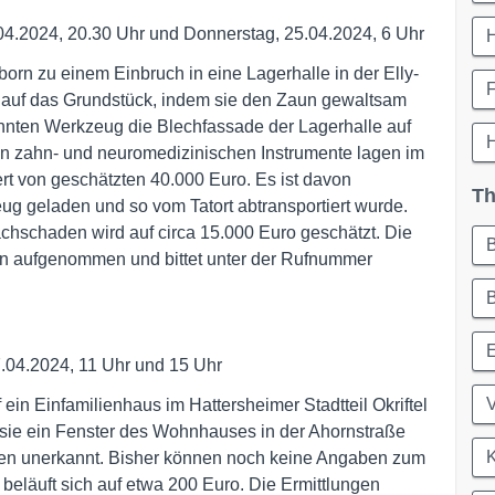
.04.2024, 20.30 Uhr und Donnerstag, 25.04.2024, 6 Uhr
orn zu einem Einbruch in eine Lagerhalle in der Elly-
 auf das Grundstück, indem sie den Zaun gewaltsam
annten Werkzeug die Blechfassade der Lagerhalle auf
ten zahn- und neuromedizinischen Instrumente lagen im
ert von geschätzten 40.000 Euro. Es ist davon
Th
ug geladen und so vom Tatort abtransportiert wurde.
achschaden wird auf circa 15.000 Euro geschätzt. Die
gen aufgenommen und bittet unter der Rufnummer
7.04.2024, 11 Uhr und 15 Uhr
V
ein Einfamilienhaus im Hattersheimer Stadtteil Okriftel
sie ein Fenster des Wohnhauses in der Ahornstraße
K
ten unerkannt. Bisher können noch keine Angaben zum
läuft sich auf etwa 200 Euro. Die Ermittlungen