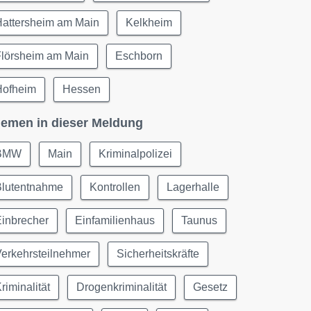
Hattersheim am Main
Kelkheim
Flörsheim am Main
Eschborn
Hofheim
Hessen
emen in dieser Meldung
BMW
Main
Kriminalpolizei
Blutentnahme
Kontrollen
Lagerhalle
Einbrecher
Einfamilienhaus
Taunus
erkehrsteilnehmer
Sicherheitskräfte
riminalität
Drogenkriminalität
Gesetz