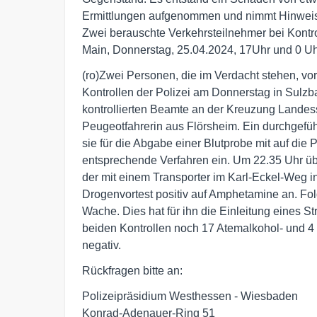
Ermittlungen aufgenommen und nimmt Hinweis
Zwei berauschte Verkehrsteilnehmer bei Kontr
Main, Donnerstag, 25.04.2024, 17Uhr und 0 U
(ro)Zwei Personen, die im Verdacht stehen, vor
Kontrollen der Polizei am Donnerstag in Sulz
kontrollierten Beamte an der Kreuzung Landes
Peugeotfahrerin aus Flörsheim. Ein durchgefüh
sie für die Abgabe einer Blutprobe mit auf die P
entsprechende Verfahren ein. Um 22.35 Uhr übe
der mit einem Transporter im Karl-Eckel-Weg i
Drogenvortest positiv auf Amphetamine an. Fo
Wache. Dies hat für ihn die Einleitung eines S
beiden Kontrollen noch 17 Atemalkohol- und 4 w
negativ.
Rückfragen bitte an:
Polizeipräsidium Westhessen - Wiesbaden
Konrad-Adenauer-Ring 51