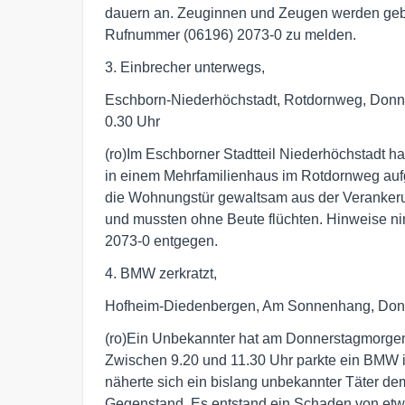
dauern an. Zeuginnen und Zeugen werden gebet
Rufnummer (06196) 2073-0 zu melden.
3. Einbrecher unterwegs,
Eschborn-Niederhöchstadt, Rotdornweg, Donner
0.30 Uhr
(ro)Im Eschborner Stadtteil Niederhöchstad
in einem Mehrfamilienhaus im Rotdornweg auf
die Wohnungstür gewaltsam aus der Verankeru
und mussten ohne Beute flüchten. Hinweise ni
2073-0 entgegen.
4. BMW zerkratzt,
Hofheim-Diedenbergen, Am Sonnenhang, Donne
(ro)Ein Unbekannter hat am Donnerstagmorgen 
Zwischen 9.20 und 11.30 Uhr parkte ein BMW 
näherte sich ein bislang unbekannter Täter de
Gegenstand. Es entstand ein Schaden von etwa