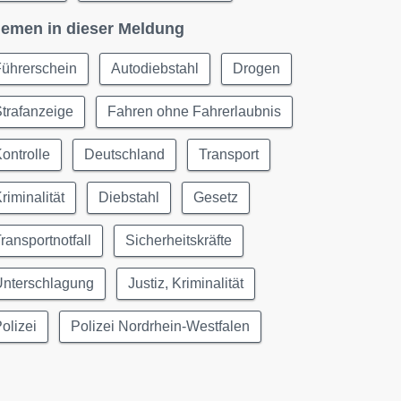
emen in dieser Meldung
Führerschein
Autodiebstahl
Drogen
trafanzeige
Fahren ohne Fahrerlaubnis
ontrolle
Deutschland
Transport
riminalität
Diebstahl
Gesetz
ransportnotfall
Sicherheitskräfte
Unterschlagung
Justiz, Kriminalität
olizei
Polizei Nordrhein-Westfalen